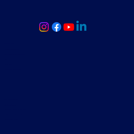
Service client
Livraison & expédition
Retours & remboursements
FAQ
Où acheter
Suivre ma commande
Information légales
Mentions légales
Conditions générales de vente
Politique de confidentialité
Politique de cookies