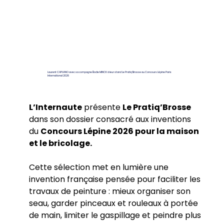
Laurent CAPUANO avec sa compagne Élodie MINCK à leur stand Le Pratiq'Brosse au Concours Lépine Paris
International 2026
L’Internaute
 présente 
Le Pratiq’Brosse
dans son dossier consacré aux inventions 
du 
Concours Lépine 2026 pour la maison 
et le bricolage.
Cette sélection met en lumière une 
invention française pensée pour faciliter les 
travaux de peinture : mieux organiser son 
seau, garder pinceaux et rouleaux à portée 
de main, limiter le gaspillage et peindre plus 